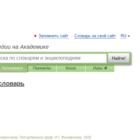
Запомнить сайт
Словарь на свой сайт
RU
едии на Академике
Найти!
Толкования
Переводы
Книги
Игры ⚽
словарь
нтросоюза
.
Под
редакцией
проф
.
Н
.
Г
.
Филимонова
.
1926
.