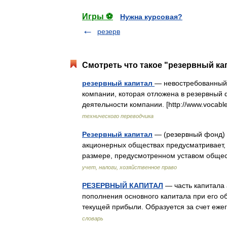
Игры ⚽
Нужна курсовая?
резерв
Смотреть что такое "резервный кап
резервный капитал
— невостребованный 
компании, которая отложена в резервный 
деятельности компании. [http://www.vocab
технического переводчика
Резервный капитал
— (резервный фонд) 
акционерных обществах предусматривает,
размере, предусмотренном уставом общес
учет, налоги, хозяйственное право
РЕЗЕРВНЫЙ КАПИТАЛ
— часть капитала 
пополнения основного капитала при его о
текущей прибыли. Образуется за счет еж
словарь