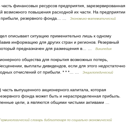
— часть финансовых ресурсов предприятия, зарезервированная
ай возможного повышения расходной их части. На предприятии
ой прибыли, резервного фонда… …
Экономико-математический
здел описывает ситуацию применительно лишь к одному
бавив информацию для других стран и регионов. Резервный
, который предназначен для размещения в… …
Википедия
ционерного общества для покрытия возможных потерь,
бесценении, выплаты дивидендов, если для этого недостаточно
годных отчислений от прибыли. * * *… …
Энциклопедический
l) часть выпущенного акционерного.капитала, которая
резервного фонда может быть и нераспределенная прибыль.
ленные цели, а являются общими чистыми активами …
Терминологический словарь библиотекаря по социально-экономической