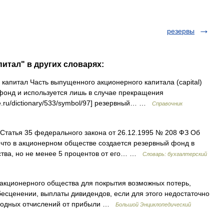
резервы
итал" в других словарях:
капитал Часть выпущенного акционерного капитала (capital)
фонд и используется лишь в случае прекращения
le.ru/dictionary/533/symbol/97] резервный… …
Справочник
Статья 35 федерального закона от 26.12.1995 № 208 ФЗ Об
 что в акционерном обществе создается резервный фонд в
тва, но не менее 5 процентов от его… …
Словарь: бухгалтерский
акционерного общества для покрытия возможных потерь,
бесценении, выплаты дивидендов, если для этого недостаточно
егодных отчислений от прибыли …
Большой Энциклопедический