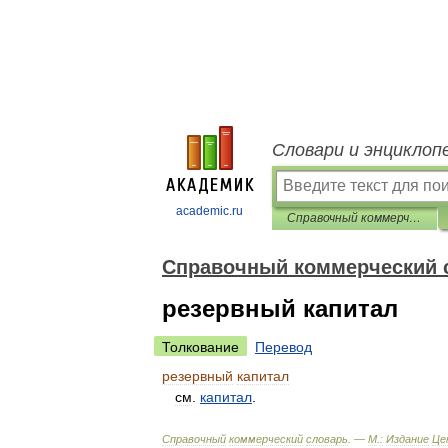
Словари и энциклоп
academic.ru
Справочный коммерческий словарь
Справочный коммерческий 
резервный капитал
Толкование
Перевод
резервный
капитал
см
.
капитал
.
Справочный
коммерческий
словарь
. —
М
.
:
Издание
Це