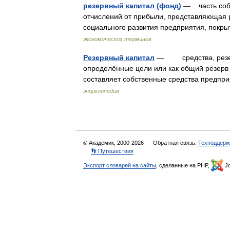
резервный капитал (фонд)
— часть собс
отчислений от прибыли, представляющая 
социального развития предприятия, покр
экономических терминов
Резервный капитал
— средства, резерв
определённые цели или как общий резерв (
составляет собственные средства предпр
энциклопедия
© Академик, 2000-2026
Обратная связь:
Техподдерж
👣 Путешествия
Экспорт словарей на сайты
, сделанные на PHP,
Jo