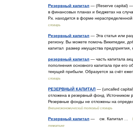
Резервный капитал
— (Reserve capital) 
в финансовых планах и бюджетах на случ
Р.к. находится в форме нераспределенн
словарь
Резервный капитал
— Эта статья или ра
региону. Вы можете помочь Википедии, до
капитал размер имущества предприятия
резервный капитал
— часть капитала ак
пополнения основного капитала при его о
текущей прибыли. Образуется за счёт еже
словарь
РЕЗЕРВНЫЙ КАПИТАЛ
— (uncalled capita
отложена в резервный фонд. Источником 
Резервные фонды не отложены на опреде
Внешнеэкономический толковый словарь
Резервный капитал
— см. Капитал …
тематике