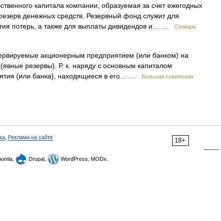
твенного капитала компании, образуемая за счет ежегодных
резерв денежных средств. Резервный фонд служит для
ытия потерь, а также для выплаты дивидендов и… …
Словарь
ируемые акционерным предприятием (или банком) на
явные резервы). Р. к. наряду с основным капиталом
иятия (или банка), находящиеся в его… …
Большая советская
ка
,
Реклама на сайте
18+
omla,
Drupal,
WordPress, MODx.